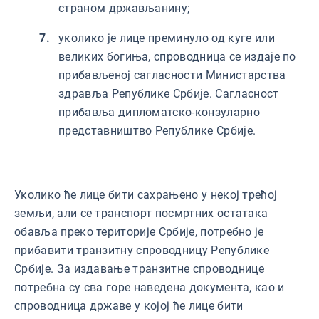
страном држављанину;
уколико је лице преминуло од куге или
великих богиња, спроводница се издаје по
прибављеној сагласности Министарства
здравља Републике Србије. Сагласност
прибавља дипломатско-конзуларно
представништво Републике Србије.
Уколико ће лице бити сахрањено у некој трећој
земљи, али се транспорт посмртних остатака
обавља преко територије Србије, потребно је
прибавити транзитну спроводницу Републике
Србије. За издавање транзитне спроводнице
потребна су сва горе наведена документа, као и
спроводница државе у којој ће лице бити