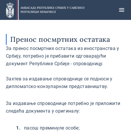
Прескочи
на
АМБАСАДА РЕПУБЛИКЕ СРБИЈЕ У
САВЕЗНОЈ
РЕПУБЛИЦИ НЕМАЧКОЈ
главни
део
Пренос посмртних остатака
За пренос посмртних остатака из иностранства у
Србију, потребно је прибавити одговарајући
документ Републике Србије - спроводницу.
Захтев за издавање спроводнице се подноси у
дипломатско-конзуларном представништву.
За издавање спроводнице потребно је приложити
следећа документа у оригиналу:
пасош преминуле особе;