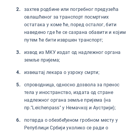
захтев родбине или погребног предузећа
овлашћеног за транспорт посмртних
остатака у коме ће, поред осталог, бити
наведено где ће се сахрана обавити и којим
путем ће бити извршен транспорт;
извод из МКУ издат од надлежног органа
земље пријема;
извештај лекара о узроку смрти;
спроводница, односно дозвола за пренос
тела у иностранство, издата од стране
надлежног органа земље пријема (на
пр."Leichenpass" у Немачкој и Аустрији);
потврда о обезбеђеном гробном месту у
Републици Србији уколико се ради о