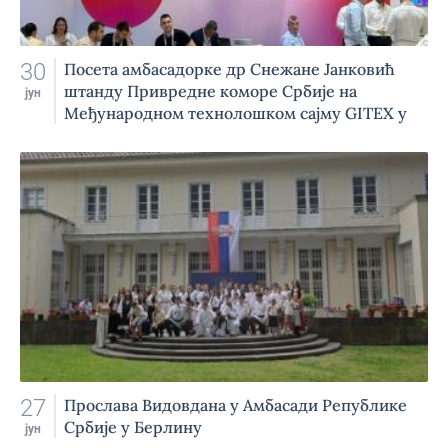
30
Посета амбасадорке др Снежане Јанковић
штанду Привредне коморе Србије на
јун
Међународном технолошком сајму GITEX у
Берлину
27
Прослава Видовдана у Амбасади Републике
Србије у Берлину
јун