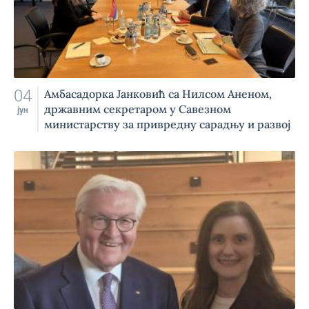
04
Амбасадорка Јанковић са Нилсом Аненом,
државним секретаром у Савезном
јун
министарству за привредну сарадњу и развој