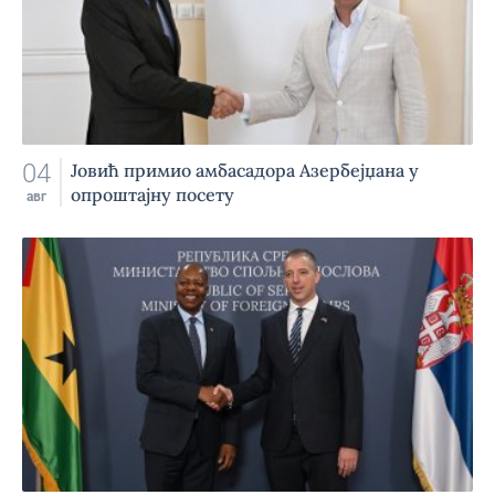
04
Jовић примио амбасадора Азербејџана у
опроштајну посету
авг