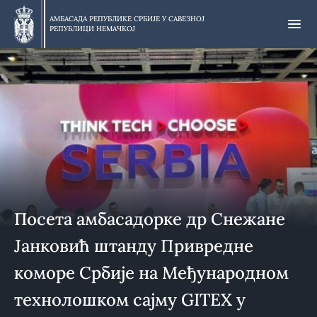
Прескочи
на
АМБАСАДА РЕПУБЛИКЕ СРБИЈЕ У
САВЕЗНОЈ
РЕПУБЛИЦИ НЕМАЧКОЈ
главни
део
Посета амбасадорке др Снежане
Јанковић штанду Привредне
коморе Србије на Међународном
технолошком сајму GITEX у