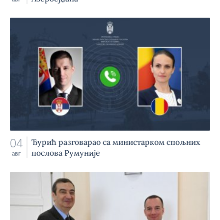
04
Ђурић разговарао са министарком спољних
послова Румуније
авг