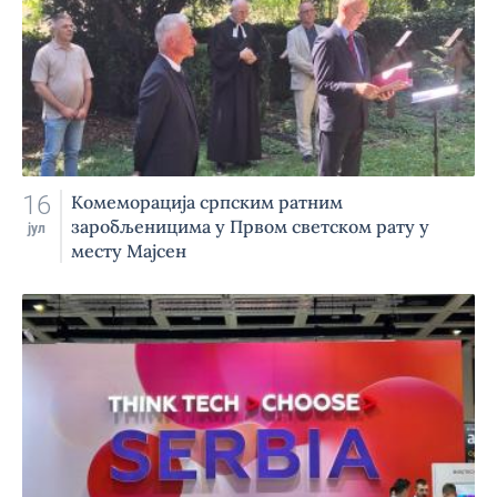
16
Комеморација српским ратним
заробљеницима у Првом светском рату у
јул
месту Мајсен