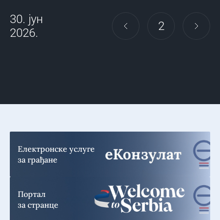
Берлину
30. јун
2
2026.
Електронске услуге
за грађане
Портал
за странце