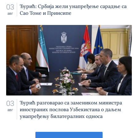
03
Ђурић: Србија жели унапређење сарадње са
Сао Томе и Принсипе
авг
03
Ђурић разговарао са замеником министра
иностраних послова Узбекистана о даљем
авг
унапређењу билатералних односа