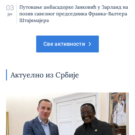
03
Путовање амбасадорке Јанковић у Зарланд на
позив савезног председника Франка-Валтера
јун
Штајнмајера
Све активности
Актуелно из Србије