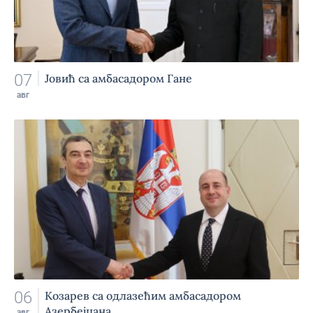
07
Јовић са амбасадором Гане
авг
06
Козарев са одлазећим амбасадором
Азербејџана
авг