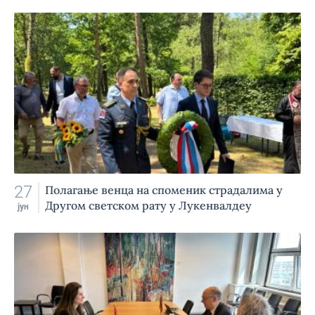
27
Полагање венца на споменик страдалима у
Другом светском рату у Лукенвалдеу
јун